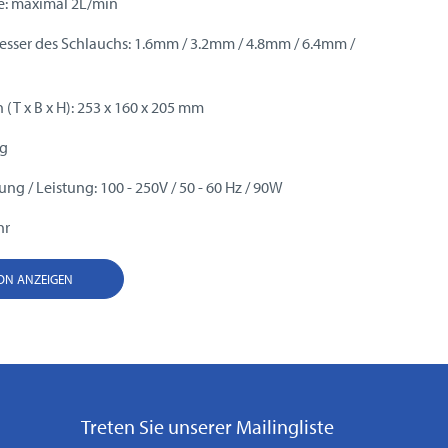
e: maximal 2L/min
sser des Schlauchs: 1.6mm / 3.2mm / 4.8mm / 6.4mm /
T x B x H): 253 x 160 x 205 mm
kg
ng / Leistung: 100 - 250V / 50 - 60 Hz / 90W
hr
ION ANZEIGEN
Treten Sie unserer Mailingliste