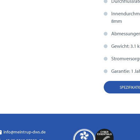
Durchflussrat
Innendurchme
8mm
Abmessungen (
Gewicht: 3.1 
Stromversorgu
Garantie: 1 Ja
SPEZIFIKAT
info@meintrup-dws.de