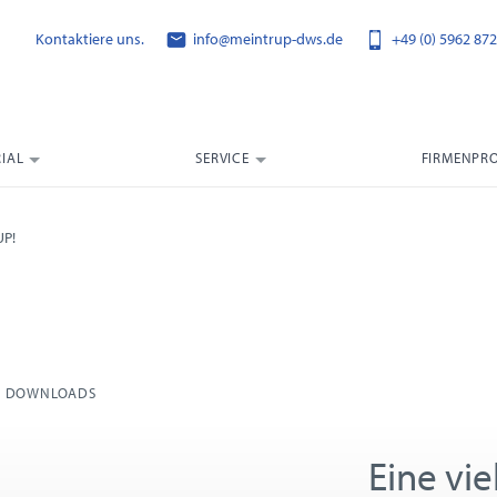
Kontaktiere uns.
info@meintrup-dws.de
+49 (0) 5962 872
IAL
SERVICE
FIRMENPRO
P!
DOWNLOADS
Eine vie