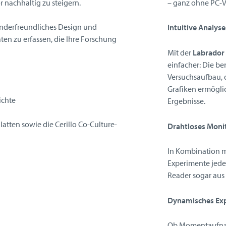
 nachhaltig zu steigern.
– ganz ohne PC-
nderfreundliches Design und
Intuitive Analys
ten zu erfassen, die Ihre Forschung
Mit der
Labrador
einfacher: Die be
Versuchsaufbau, 
Grafiken ermögli
ichte
Ergebnisse.
latten sowie die Cerillo Co-Culture-
Drahtloses Moni
In Kombination m
Experimente jede
Reader sogar aus 
Dynamisches Exp
Ob Momentaufnah