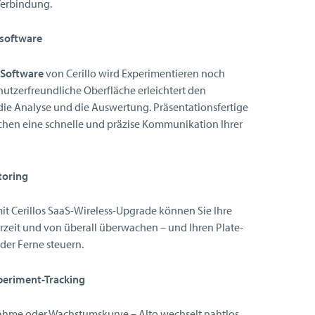
Verbindung.
esoftware
 Software
von Cerillo wird Experimentieren noch
nutzerfreundliche Oberfläche erleichtert den
die Analyse und die Auswertung. Präsentationsfertige
chen eine schnelle und präzise Kommunikation Ihrer
toring
it Cerillos SaaS-Wireless-Upgrade können Sie Ihre
rzeit und von überall überwachen – und Ihren Plate-
der Ferne steuern.
eriment-Tracking
me oder Wachstumskurve – Alto wechselt nahtlos