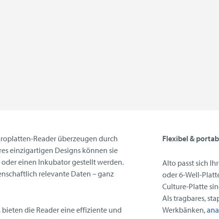
ikroplatten-Reader überzeugen durch
Flexibel & portab
res einzigartigen Designs können sie
oder einen Inkubator gestellt werden.
Alto passt sich I
senschaftlich relevante Daten – ganz
oder 6-Well-Platt
Culture-Platte si
Als tragbares, st
 bieten die Reader eine effiziente und
Werkbänken,
ana