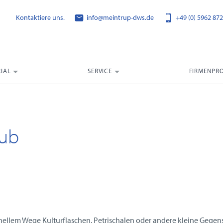
Kontaktiere uns.
info@meintrup-dws.de
+49 (0) 5962 872
IAL
SERVICE
FIRMENPRO
hub
chnellem Wege Kulturflaschen, Petrischalen oder andere kleine Geg