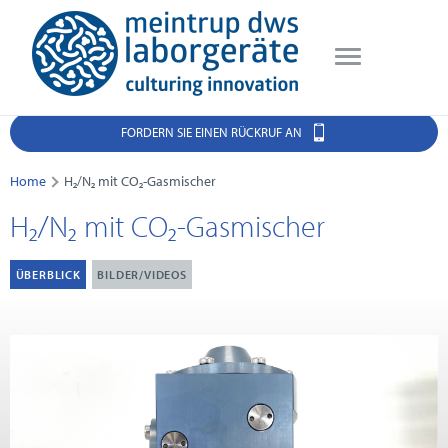
FORDERN SIE EINEN RÜCKRUF AN
Home
H₂/N₂ mit CO₂-Gasmischer
H₂/N₂ mit CO₂-Gasmischer
ÜBERBLICK
BILDER/VIDEOS