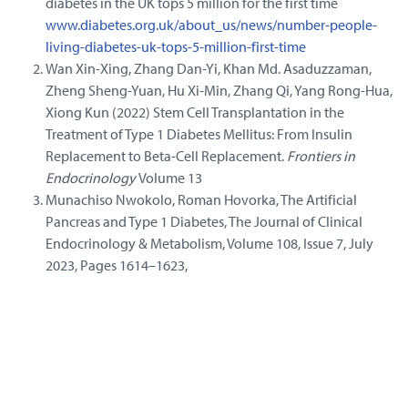
diabetes in the UK tops 5 million for the first time
www.diabetes.org.uk/about_us/news/number-people-
living-diabetes-uk-tops-5-million-first-time
Wan Xin-Xing, Zhang Dan-Yi, Khan Md. Asaduzzaman,
Zheng Sheng-Yuan, Hu Xi-Min, Zhang Qi, Yang Rong-Hua,
Xiong Kun (2022) Stem Cell Transplantation in the
Treatment of Type 1 Diabetes Mellitus: From Insulin
Replacement to Beta-Cell Replacement.
Frontiers in
Endocrinology
Volume 13
Munachiso Nwokolo, Roman Hovorka, The Artificial
Pancreas and Type 1 Diabetes, The Journal of Clinical
Endocrinology & Metabolism, Volume 108, Issue 7, July
2023, Pages 1614–1623,