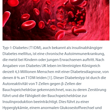
Typ-1-Diabetes (T1DM), auch bekannt als insulinabhängiger
Diabetes mellitus, ist eine chronische Autoimmunerkrankung,
die meist bei Kindern oder jungen Erwachsenen auftritt. Nach
Angaben von Diabetes UK leben im Vereinigten Königreich
derzeit 4,3 Millionen Menschen mit einer Diabetesdiagnose, von
denen 8 % an T1DM leiden [1]. Dieser Diabetestyp ist durch die
Autoreaktivität von T-Zellen gegen β-Zellen der
Bauchspeicheldrüse gekennzeichnet, was zu deren Zerstörung
führt und die Fähigkeit der Bauchspeicheldrüse zur
Insulinproduktion beeinträchtigt. Dies führt zu einer
Hyperglykämie, einem anormalen Glukosestoffwechsel und