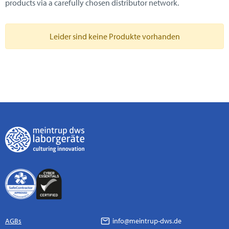
products via a carefully chosen distributor network.
Leider sind keine Produkte vorhanden
AGBs
info@meintrup-dws.de