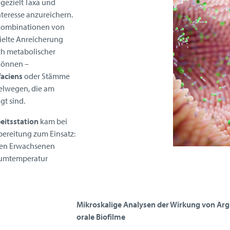
gezielt Taxa und
nteresse anzureichern.
e Kombinationen von
ielte Anreicherung
ch metabolischer
können –
faciens
oder Stämme
elwegen, die am
gt sind.
eitsstation
kam bei
ereitung zum Einsatz:
den Erwachsenen
aumtemperatur
Mikroskalige Analysen der Wirkung von Argi
orale Biofilme