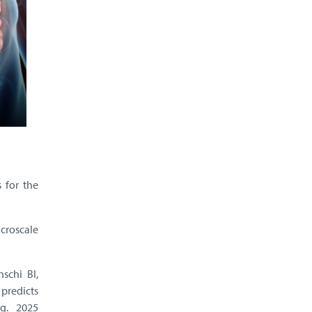
 for the
croscale
nschi BI,
predicts
ng. 2025