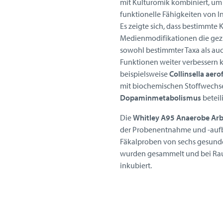
mit Kulturomik kombiniert, um 
funktionelle Fähigkeiten von I
Es zeigte sich, dass bestimmt
Medienmodifikationen die gez
sowohl bestimmter Taxa als au
Funktionen weiter verbessern 
beispielsweise
Collinsella aero
mit biochemischen Stoffwechs
Dopaminmetabolismus
beteili
Die
Whitley A95 Anaerobe Arb
der Probenentnahme und -aufb
Fäkalproben von sechs gesun
wurden gesammelt und bei R
inkubiert.