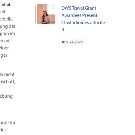
 et al.
DWS Travel Grant
mit
Awardees Present
obielle
Clostridioides difficile
ung der
R...
ginin im
n mit
July 24,2026
einer
iger
r nicht
nschaft,
iebung
rde für
des