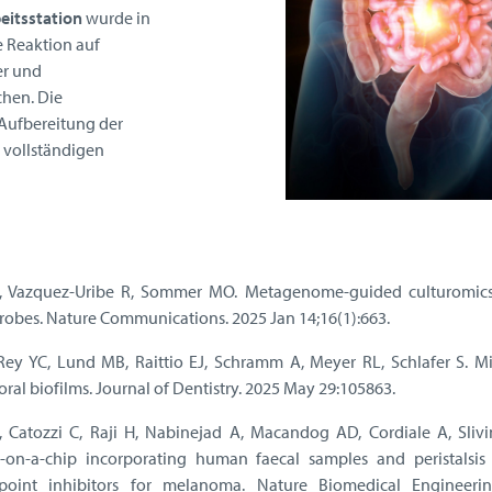
eitsstation
wurde in
e Reaktion auf
er und
hen. Die
 Aufbereitung der
 vollständigen
TH, Vazquez-Uribe R, Sommer MO. Metagenome-guided culturomics
robes. Nature Communications. 2025 Jan 14;16(1):663.
 Rey YC, Lund MB, Raittio EJ, Schramm A, Meyer RL, Schlafer S. Mi
 oral biofilms. Journal of Dentistry. 2025 May 29:105863.
 P, Catozzi C, Raji H, Nabinejad A, Macandog AD, Cordiale A, Slivi
-on-a-chip incorporating human faecal samples and peristalsis 
oint inhibitors for melanoma. Nature Biomedical Engineeri