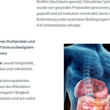
Biofilm-Wachstums genutzt. Stimulierter Spe
wurde von gesunden Probanden gewonnen,
gepoolt und als Inokulum verwendet, bevor 
Kultivierung unter anaeroben Bedingungen i
A35 Arbeitsstation erfolgte.
anen Stuhlproben und
auf Immuncheckpoint-
raus
al.
wurde festgestellt,
rker und mikrobielle
Melanompatienten
 dass das Mikrobiom
ingerte Fähigkeit
uzieren und sich selbst