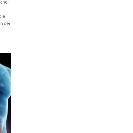
ichel
die
n der