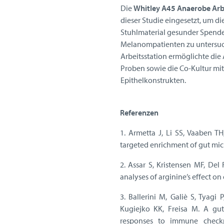
Die
Whitley A45 Anaerobe Arb
dieser Studie eingesetzt, um di
Stuhlmaterial gesunder Spend
Melanompatienten zu untersuc
Arbeitsstation ermöglichte die
Proben sowie die Co-Kultur mit
Epithelkonstrukten.
Referenzen
1. Armetta J, Li SS, Vaaben 
targeted enrichment of gut mic
2. Assar S, Kristensen MF, Del
analyses of arginine’s effect on
3. Ballerini M, Galiè S, Tyagi
Kugiejko KK, Freisa M. A gut
responses to immune checkp